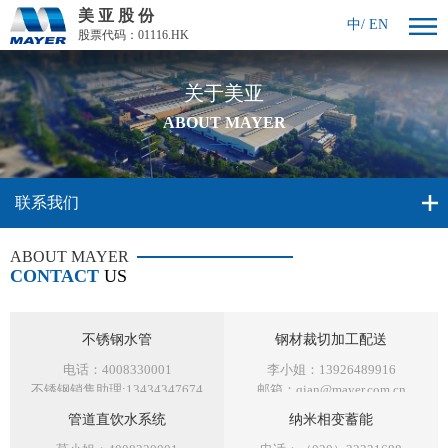
美 亚 股 份
中
/
EN
股票代码：01116.HK
关于美亚
ABOUT MAYER
联系我们
ABOUT MAYER
CONTACT
US
不锈钢水管
钢材裁切加工配送
电话：4008330001
李小姐：13926489916
不锈钢销售助理:13434347674
邮箱：qian@mayer.com.cn
管道直饮水系统
纳米相变蓄能