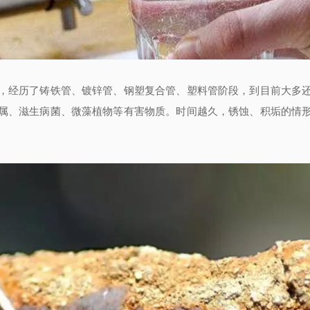
，经历了铸铁管、镀锌管、钢塑复合管、塑料管阶段，到目前大多
属、滋生病菌、微藻植物等有害物质。时间越久，锈蚀、积垢的情