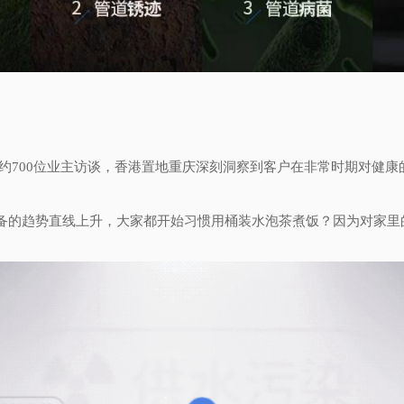
告、约700位业主访谈，香港置地重庆深刻洞察到客户在非常时期对健
备的趋势直线上升，大家都开始习惯用桶装水泡茶煮饭？因为对家里的